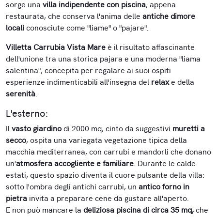
sorge una
villa indipendente con piscina
, appena
restaurata, che conserva l'anima delle
antiche dimore
locali
conosciute come "liame" o "pajare".
Villetta Carrubia Vista Mare
è il risultato affascinante
dell'unione tra una storica pajara e una moderna "liama
salentina", concepita per regalare ai suoi ospiti
esperienze indimenticabili all'insegna del
relax
e della
serenità
.
L'esterno:
Il
vasto giardino
di 2000 mq, cinto da suggestivi
muretti a
secco
, ospita una variegata vegetazione tipica della
macchia mediterranea, con carrubi e mandorli che donano
un'
atmosfera accogliente e familiare
. Durante le calde
estati, questo spazio diventa il cuore pulsante della villa:
sotto l'ombra degli antichi carrubi, un
antico forno in
pietra
invita a preparare cene da gustare all'aperto.
E non può mancare la
deliziosa piscina di circa 35 mq,
che